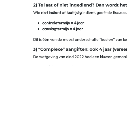
2) Te laat of niet ingediend? Dan wordt het
Wie
niet indient
of
laattijdig
indient, geeft de fiscus a
controletermijn = 4 jaar
aanslagtermijn = 4 jaar
Dit is één van de meest onderschatte “kosten” van laatt
3) “Complexe” aangiften: ook 4 jaar (vere
De wetgeving van eind 2022 had een kluwen gemaak
de
6-jarige termijn
verdwijnt
de vroegere
10-jarige termijn voor complexe a
complexe dossiers vallen in principe onder
4 jaa
Belangrijk: “complex” gaat niet over “ik heb een druk
En wat met “buitenlandse connecties”?
Waar vroeger sommige internationale aspecten naar 
vandaag sneller onder het
4-jaarskader
vallen (tenzi
(Ter info: het louter bezit van een buitenlands vakan