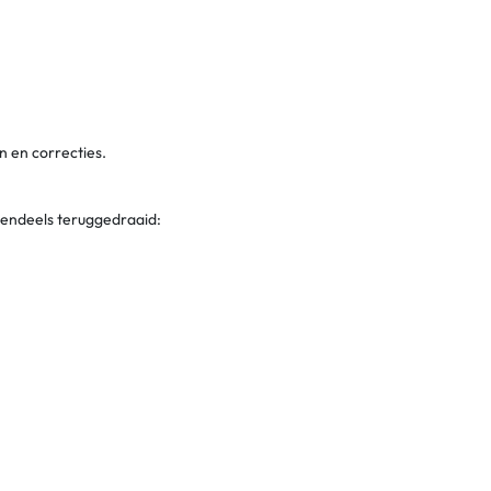
en en correcties.
tendeels teruggedraaid:
ridische constructies, CFC/hybride mismatch, enz.).
oudigd
. In de praktijk zal een buitenlandse link
ncrete aangifteverplichtingen.)