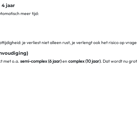
 4 jaar
utomatisch meer tijd:
ijdigheid: je verliest niet alleen rust, je verlengt ook het risico op vrag
envoudiging)
t met o.a.
semi-complex (6 jaar)
en
complex (10 jaar)
. Dat wordt nu gro
angiften
verdwijnt
r
ke boekhouding”, maar over specifieke fiscale situaties (bv. bepaalde ju
langere termijnen konden leiden, is het onderscheid nu
sterk vereenv
j er fraude speelt—zie hieronder).
tiehuis is niet automatisch “complex”; de beoordeling hangt af van de co