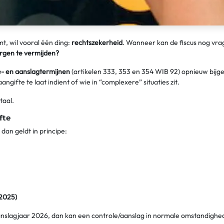
t, wil vooral één ding:
rechtszekerheid
. Wanneer kan de fiscus nog vra
orgen te vermijden?
e- en aanslagtermijnen
(artikelen 333, 353 en 354 WIB 92) opnieuw bijg
gifte te laat indient of wie in “complexere” situaties zit.
taal.
fte
, dan geldt in principe:
 2025)
anslagjaar 2026, dan kan een controle/aanslag in normale omstandigh