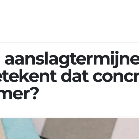
 ons
Expertises
Events
Jobs
Nieuws
n aanslagtermijn
tekent dat concr
emer?