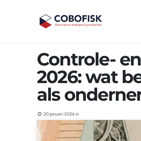
Overslaan naar inhoud
Home
Over
Controle- e
2026: wat be
als ondern
20 januari 2026
in