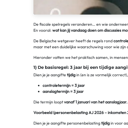
De fiscale spelregels veranderen… en wie onderneem
En vooral:
wat kan jij vandaag doen om discussies m
De Belgische wetgever heeft de regels rond
control
maar met een duidelijke waarschuwing voor wie zijn aan
Hieronder vatten we het praktisch samen, in mensen
1) De basisregel: 3 jaar bij een tijdige aangi
Dien je je aangifte
tijdig
in (en is ze vormelijk correct)
controletermijn = 3 jaar
aanslagtermijn = 3 jaar
Die termijn loopt
vanaf 1 januari van het aanslagjaar.
Voorbeeld (personenbelasting AJ 2026 – inkomsten
Dien je je aangifte personenbelasting
tijdig
in voor a