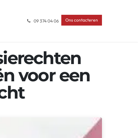
Ons contacteren
09 374 04 06
sierechten
ën voor een
cht