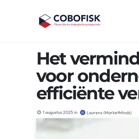
Overslaan naar inhoud
Home
Over
Het vermind
voor ondern
efficiënte 
1 augustus 2025
in
Laurens (MarketMinds)