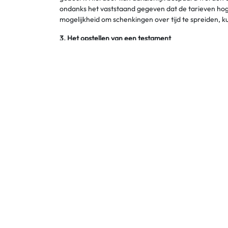
ondanks het vaststaand gegeven dat de tarieven hog
mogelijkheid om schenkingen over tijd te spreiden, 
3. Het opstellen van een testament
Een zorgvuldig opgesteld testament is een essentieel
het vermogen uit te drukken, inclusief de toewijzing
vruchtgebruik of de fideï-commis de residuo, die de
4. Het oprichten van een familiebedrijf of holding
Het structureren van het bedrijfsvermogen binnen ee
aandelen op deze manier te organiseren, kan men prof
5. Levensverzekeringen
Levensverzekeringen bieden een andere mogelijkheid
ondernemer ervoor zorgen dat de erfgenamen een ui
delen van het vermogen moeten verkopen om aan hun 
Conclusie
Het vermijden van hoge successierechten vereist ee