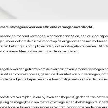
mers: strategieën voor een efficiënte vermogensoverdracht.
rend én roerend vermogen, waaronder aandelen, een cruciaal aspect va
en, maar ook om de fiscale impact op de erfgenamen te minimaliseren.
het belangrijk is om tijdig en adequaat maatregelen te nemen. Dit artik
 successierechten op hun vermogen te verminderen.
tregelen worden getroffen om de overdracht van iemands vermogen na ov
s dit een complex proces, gezien de diversiteit van hun vermogen, da
fiscale gevolgen te beperken en de toekomstige welvaart van de familie
echten te vermijden, is om bij leven een (beperkt) gedeelte van het v
ving de mogelijkheid om met relatief lage schenkbelastingen te schenke
op de hogere tarieven van successierechten. Voor onroerende goederen 