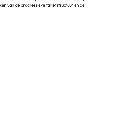
en van de progressieve tariefstructuur en de
om specifieke wensen ten aanzien van de verdeling van
uikmaken van fiscaal voordelige clausules, zoals het
 successierechten. Door het bedrijfsvermogen en de
fsluiten van een levensverzekering kan de
 betalen. Dit voorkomt dat de erfgenamen grote
gebruik te maken van schenkingen, een doordacht