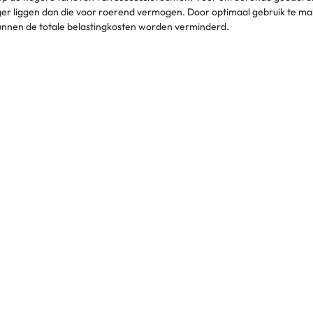
er liggen dan die voor roerend vermogen. Door optimaal gebruik te mak
kunnen de totale belastingkosten worden verminderd.
 instrument in de successieplanning. Het stelt de ondernemer in staat 
 van aandelen in het bedrijf. Door middel van een testament kan men gebr
 belastingdruk op de erfgenamen kunnen verlagen.
n familiebedrijf of holding kan ook bijdragen aan het verminderen van
iteren van specifieke fiscale regelingen en vrijstellingen.
 om de financiële impact van successierechten te beperken. Door het a
tkering ontvangen die kan worden gebruikt om de successierechten te
fiscale verplichtingen te voldoen.
n proactieve en strategische benadering van successieplanning. Door 