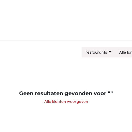
 ons
Expertises
Events
Jobs
Nieuws
restaurants
Alle l
Geen resultaten gevonden voor "
"
Alle klanten weergeven