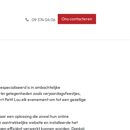
Ons contacteren
09 374 04 06
especialiseerd is in ambachtelijke
erlei gelegenheden zoals verjaardagsfeestjes,
t Petit Lou elk evenement om tot een gezellige
aar een oplossing die zowel hun online
aantrekkelijke website en installeerde het
gen efficiënt verwerkt kunnen worden. Dankzij