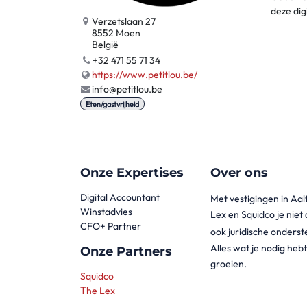
deze dig
Verzetslaan 27
8552 Moen
België
+32 471 55 71 34
https://www.petitlou.be/
info@petitlou.be
Eten/gastvrijheid
Onze Expertises
Over ons
Digital Accountant
Met vestigingen in Aa
Winstadvies
Lex en Squidco je niet
CFO+ Partner
ook juridische onderst
Alles wat je nodig he
Onze Partners
groeien.
Squidco
The Lex