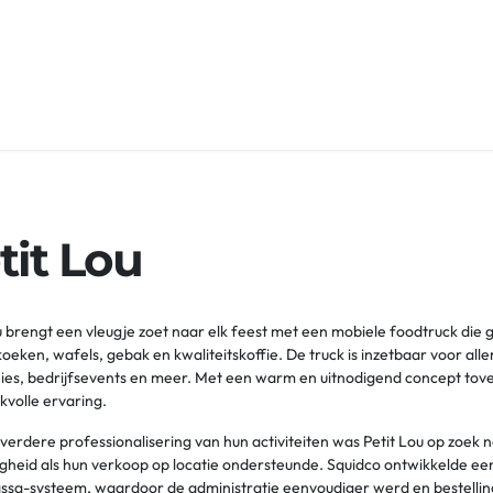
 ons
Expertises
Events
Jobs
Nieuws
tit Lou
u brengt een vleugje zoet naar elk feest met een mobiele foodtruck die g
eken, wafels, gebak en kwaliteitskoffie. De truck is inzetbaar voor all
s, bedrijfsevents en meer. Met een warm en uitnodigend concept tover
volle ervaring.
verdere professionalisering van hun activiteiten was Petit Lou op zoek n
heid als hun verkoop op locatie ondersteunde. Squidco ontwikkelde een 
sa-systeem, waardoor de administratie eenvoudiger werd en bestellin