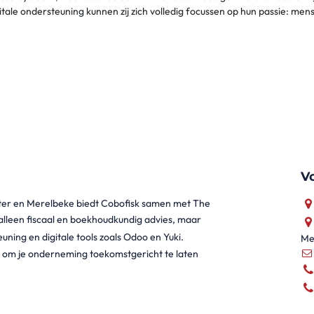
itale ondersteuning kunnen zij zich volledig focussen op hun passie: me
V
lter en Merelbeke biedt Cobofisk samen met The
 alleen fiscaal en boekhoudkundig advies, maar
euning en digitale tools zoals Odoo en Yuki.
Me
bt om je onderneming toekomstgericht te laten