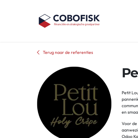
Overslaan naar inhoud
Home
Over
Terug naar de referenties
Pe
Petit Lo
pannenko
communie
en smaak
Voor de 
aanwezig
Odoo Kas